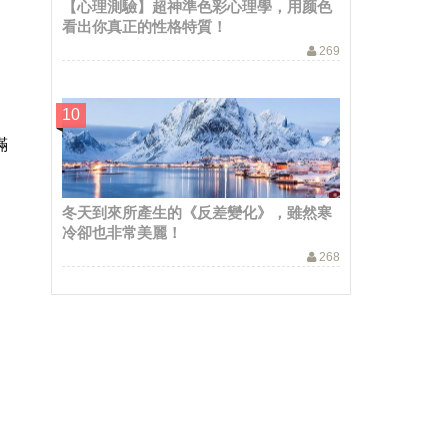
【心理測驗】超神準色彩心理學，用颜色
看出你真正的性格特質！
269
滿
冬天到來所產生的《反差變化》，雖然寒
冷卻也非常美麗！
268