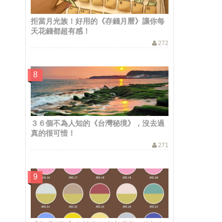
拒當月光族！好用的《存錢月曆》讓你每
天花錢都超有感！
272
３６個不為人知的《台灣秘境》，沒去過
真的很可惜！
271