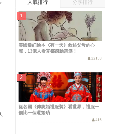
人氣排行
分享排行
>
美國爆紅繪本《有一天》敘述父母的心
聲，13億人看完都感動落淚！
22138
從各國《傳統婚禮服裝》看世界，禮服一
個比一個還繁瑣...
人
416