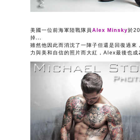
美國一位前海軍陸戰隊員
Alex Minsky
於2
掉...
雖然他因此而消沈了一陣子但還是回復過來
力與美和自信的照片而大紅，Alex最後也