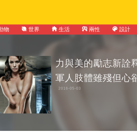
動物
世界
生活
兩性
設計
力與美的勵志新詮
軍人肢體雖殘但心
2016-05-03