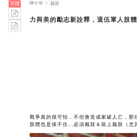
分類 >
字體
設計
力與美的勵志新詮釋，退伍軍人肢
戰爭真的很可怕，不但會造成家破人亡，那
肢體也是保不住...必須截肢＆裝上義肢（尤其