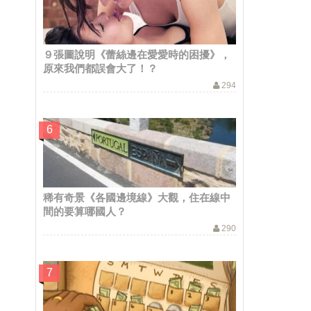
９張圖說明《蕾絲邊在愛愛時的困擾》，
原來我們都誤會大了！？
294
稀有奇景《各國邊境線》大觀，住在線中
間的要算哪國人？
290