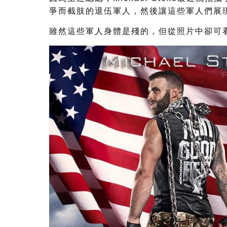
爭而截肢的退伍軍人，然後讓這些軍人們展
雖然這些軍人身體是殘的，但從照片中卻可