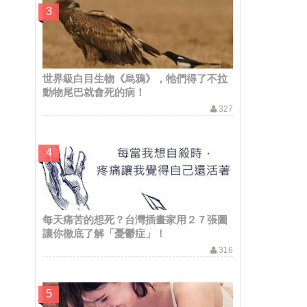
世界級白目生物《烏鴉》，牠們得了不拉
動物尾巴就會死的病！
327
每天痛苦的想死？台灣插畫家用２７張圖
讓你徹底了解「憂鬱症」！
316