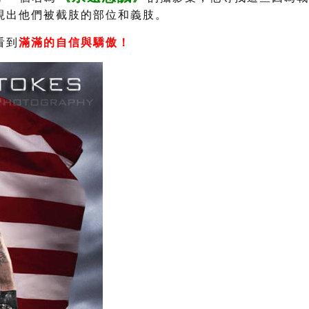
現出他們被截肢的部位和義肢。
看到
滿滿的自信與驕傲！