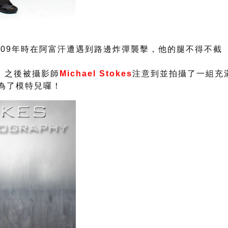
009年時在阿富汗遭遇到路邊炸彈襲擊，他的腿不得不截
，之後被攝影師
Michael Stokes
注意到並拍攝了一組充
成為了模特兒囉！