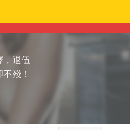
釋，退伍
卻不殘！